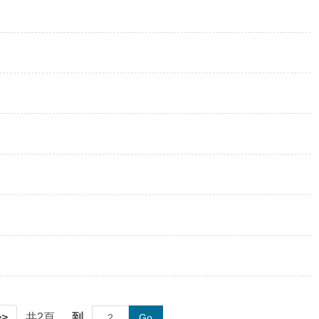
>>
共
2
頁
到
Go