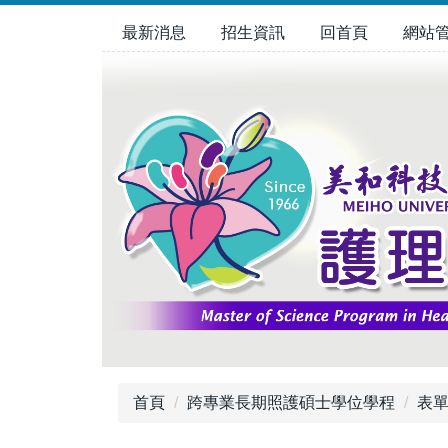
跳
最新消息
招生資訊
回首頁
網站
到
主
要
內
容
區
首頁
跨專業長期照護碩士學位學程
表