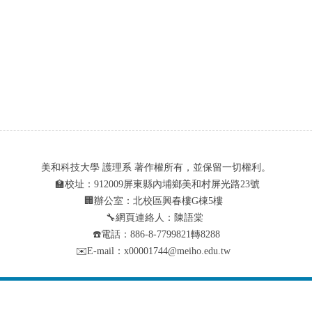
美和科技大學 護理系 著作權所有，並保留一切權利。
🏫校址：912009屏東縣內埔鄉美和村屏光路23號
🏢辦公室：北校區興春樓G棟5樓
🔧網頁連絡人：陳語棠
☎️電話：886-8-7799821轉8288
✉️E-mail：x00001744@meiho.edu.tw