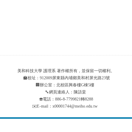
美和科技大學 護理系 著作權所有，並保留一切權利。
🏫校址：912009屏東縣內埔鄉美和村屏光路23號
🏢辦公室：北校區興春樓G棟5樓
🔧網頁連絡人：陳語棠
☎️電話：886-8-7799821轉8288
✉️E-mail：x00001744@meiho.edu.tw