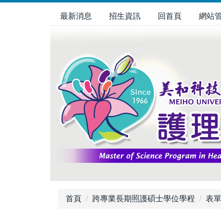
跳
最新消息
招生資訊
回首頁
網站
到
主
要
內
容
區
首頁
跨專業長期照護碩士學位學程
表