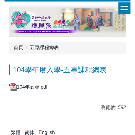
跳
到
主
要
內
容
首頁
五專課程總表
區
104學年度入學-五專課程總表
104年五專.pdf
瀏覽數:
592
繁體
简体
English