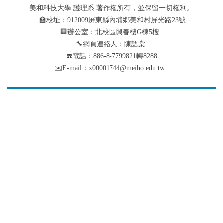
美和科技大學 護理系 著作權所有，並保留一切權利。
🏫校址：912009屏東縣內埔鄉美和村屏光路23號
🏢辦公室：北校區興春樓G棟5樓
🔧網頁連絡人：陳語棠
☎️電話：886-8-7799821轉8288
✉️E-mail：x00001744@meiho.edu.tw