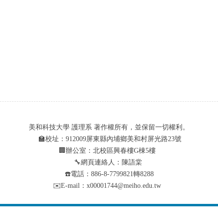
美和科技大學 護理系 著作權所有，並保留一切權利。
🏫校址：912009屏東縣內埔鄉美和村屏光路23號
🏢辦公室：北校區興春樓G棟5樓
🔧網頁連絡人：陳語棠
☎️電話：886-8-7799821轉8288
✉️E-mail：x00001744@meiho.edu.tw