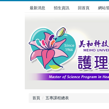
跳
最新消息
招生資訊
回首頁
網站
到
主
要
內
容
區
首頁
五專課程總表