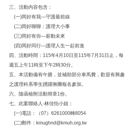
三、活動內容包含：
(一)岡好有我—守護最前線
(二)岡好聊聊：護理大小事
(三)岡好有你—薪動未來
(四)岡好同行—護理人生一起前進
四、活動時間：115年4月10日至115年7月31日止，每
週五上午11時至下午2時30分。
五、本活動備有午膳，並補助部分車馬費，歡迎有興趣
之護理科系學生踴躍揪團報名參加。
六、隨函檢附活動簡章1份。
七、此案聯絡人-林佳怡小姐：
(一)電話：（07）6261000轉8054
(二)郵件：kmughnd@kmuh.org.tw