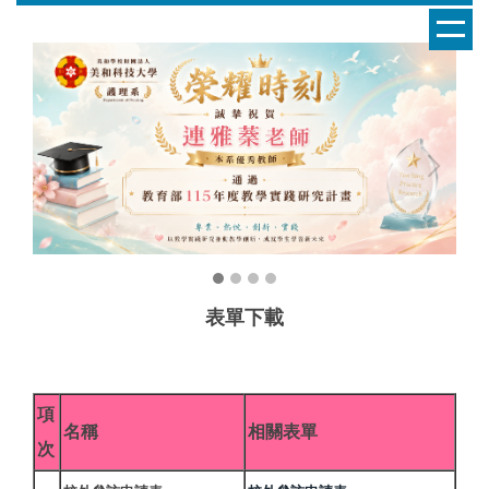
跳
到
主
要
內
容
區
表單下載
項
名稱
相關表單
次