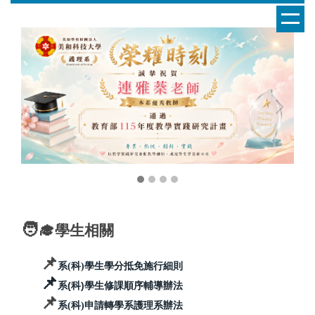
跳
到
主
要
內
容
區
🧑‍🎓
學生相關
📌
系(科)學生學分抵免施行細則
📌
系(科)學生修課順序輔導辦法
📌
系(科)申請轉學系護理系辦法