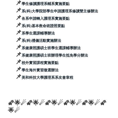
📌
學生修讀護理系輔系實施要點
📌
系(科)大學院部學生申請護理系修讀雙主修辦法
📌
各系申請轉入護理系實施要點
📌
系(科)基本救命術證照要點
📌
系學生選課輔導辦法
📌
系(科)禮儀活動實施辦法
📌
系健康照護碩士班學生選課輔導辦法
📌
系健康照護碩士班辦理學生抵免學分辦法
📌
校外實習課程實施要點
📌
學生海外實習徵選辦法
📌
美和科技大學護理系系友會章程
🌠🌟☄︎🌠🌟☄︎🌠🌟☄︎🌠🌟☄︎🌠🌟☄︎🌠
🌟☄︎