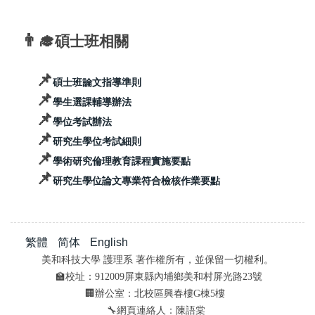
👨‍🎓
碩士班相關
📌
碩士班論文指導準則
📌
學生選課輔導辦法
📌
學位考試辦法
📌
研究生學位考試細則
📌
學術研究倫理教育課程實施要點
📌
研究生學位論文專業符合檢核作業要點
繁體
简体
English
美和科技大學 護理系 著作權所有，並保留一切權利。
🏫校址：912009屏東縣內埔鄉美和村屏光路23號
🏢辦公室：北校區興春樓G棟5樓
🔧網頁連絡人：陳語棠