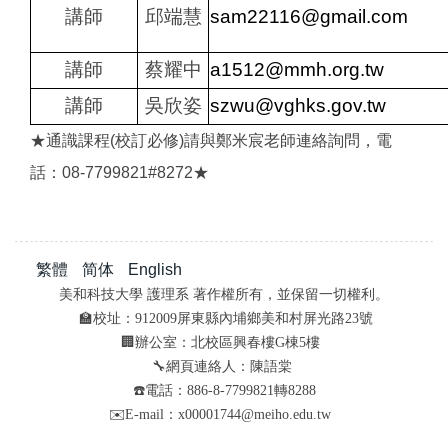
講師
邱端慧
sam22116@gmail.com
講師
蔡耀中
a1512@mmh.org.tw
講師
吳欣姿
szwu@vghks.gov.tw
★通識課程(校訂必修)請與鄭米宸老師連絡詢問，電
話：08-7799821#8272★
繁體
简体
English
美和科技大學 護理系 著作權所有，並保留一切權利。
🏫校址：912009屏東縣內埔鄉美和村屏光路23號
🏢辦公室：北校區興春樓G棟5樓
🔧網頁連絡人：陳語棠
☎️電話：886-8-7799821轉8288
✉️E-mail：x00001744@meiho.edu.tw