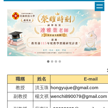
跳
到
主
要
內
容
區
職稱
姓名
E-mail
教授
洪玉珠
hongyujue@gmail.com
副教授
楊文祺
wenchi890079@gmail.com