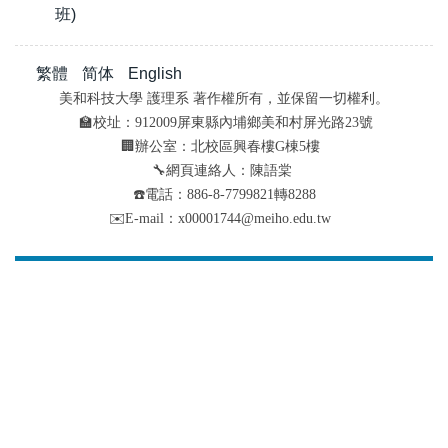
班)
繁體
简体
English
美和科技大學 護理系 著作權所有，並保留一切權利。
🏫校址：912009屏東縣內埔鄉美和村屏光路23號
🏢辦公室：北校區興春樓G棟5樓
🔧網頁連絡人：陳語棠
☎️電話：886-8-7799821轉8288
✉️E-mail：x00001744@meiho.edu.tw