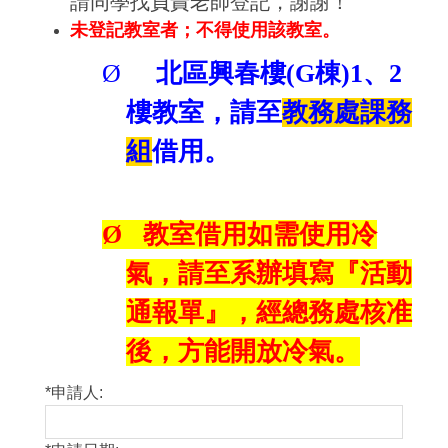
請同學找負責老師登記，謝謝！
未登記教室者；不得使用該教室。
Ø
北區興春樓(G棟)1、2
樓教室，請至
教務處課務
組
借用。
Ø
教室借用如需使用冷
氣，請至系辦填寫『活動
通報單』，經總務處核准
後，方能開放冷氣。
*
申請人: