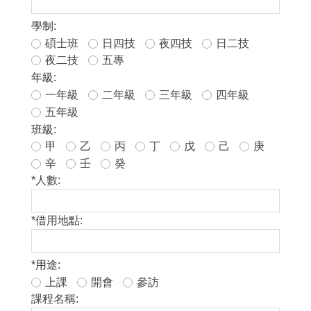
學制:
碩士班
日四技
夜四技
日二技
夜二技
五專
年級:
一年級
二年級
三年級
四年級
五年級
班級:
甲
乙
丙
丁
戊
己
庚
辛
壬
癸
*
人數:
*
借用地點:
*
用途:
上課
開會
參訪
課程名稱: