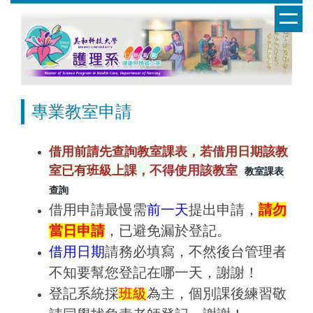
跳
到
主
要
內
容
專業教室申請
區
借用前請先查詢教室課表，若借用日期該教
室已有班級上課，
不得使用該教室
教室課表
查詢
借用申請最慢需
前一天
提出申請，
請勿
當日申請
，已避免漏於登記。
借用日期
請務必填寫，不然後台管理者
不知要幫您登記在哪一天，謝謝！
登記系統採
班級
為主，個別課後練習敬