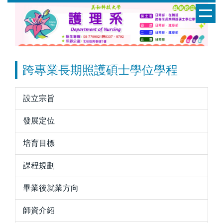
跳
到
主
要
內
容
跨專業長期照護碩士學位學程
區
設立宗旨
發展定位
培育目標
課程規劃
畢業後就業方向
師資介紹