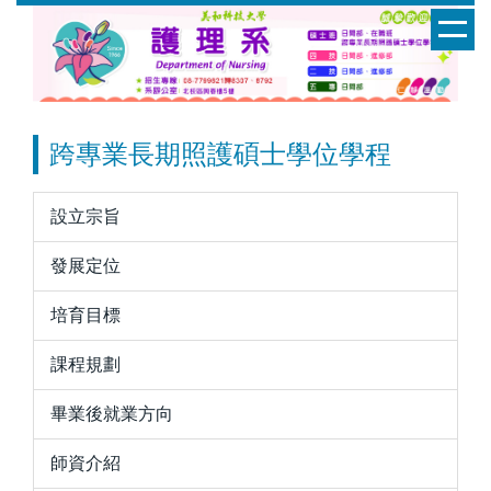
跳
到
主
要
內
容
跨專業長期照護碩士學位學程
區
設立宗旨
發展定位
培育目標
課程規劃
畢業後就業方向
師資介紹