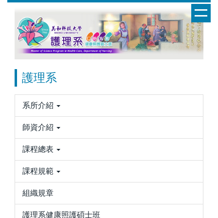
跳
到
主
要
內
容
護理系
區
系所介紹
師資介紹
課程總表
課程規範
組織規章
護理系健康照護碩士班