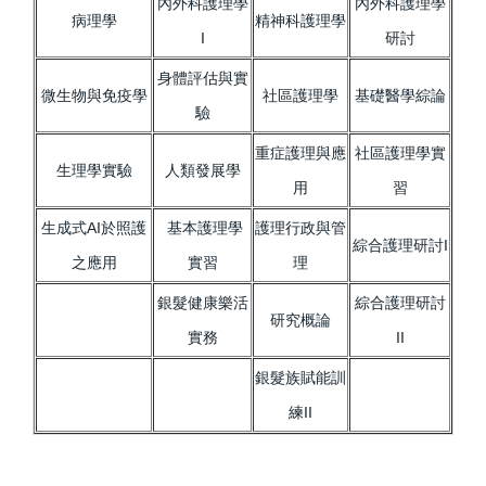
內外科護理學
內外科護理學
病理學
精神科護理學
I
研討
身體評估與實
微生物與免疫學
社區護理學
基礎醫學綜論
驗
重症護理與應
社區護理學實
生理學實驗
人類發展學
用
習
生成式AI於照護
基本護理學
護理行政與管
綜合護理研討I
之應用
實習
理
銀髮健康樂活
綜合護理研討
研究概論
實務
II
銀髮族賦能訓
練II