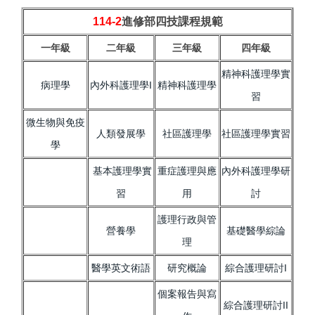
114-2
進修部四技課程規範
一年級
二年級
三年級
四年級
精神科護理學實
病理學
內外科護理學I
精神科護理學
習
微生物與免疫
人類發展學
社區護理學
社區護理學實習
學
基本護理學實
重症護理與應
內外科護理學研
習
用
討
護理行政與管
營養學
基礎醫學綜論
理
醫學英文術語
研究概論
綜合護理研討I
個案報告與寫
綜合護理研討II