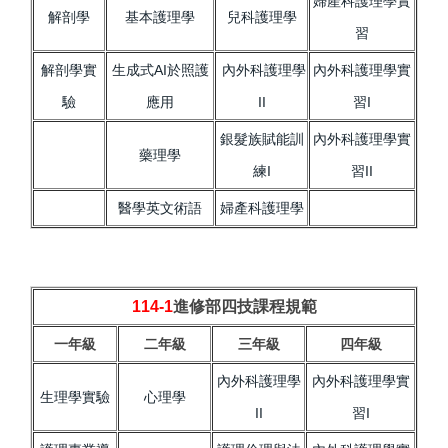
婦產科護理學實
解剖學
基本護理學
兒科護理學
習
解剖學實
生成式AI於照護
內外科護理學
內外科護理學實
驗
應用
II
習I
銀髮族賦能訓
內外科護理學實
藥理學
練I
習II
醫學英文術語
婦產科護理學
114-1
進修部四技課程規範
一年級
二年級
三年級
四年級
內外科護理學
內外科護理學實
生理學實驗
心理學
II
習I